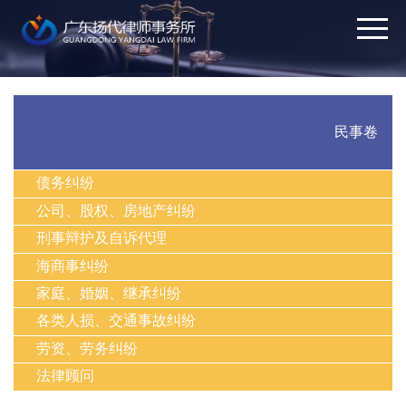
民事卷
债务纠纷
公司、股权、房地产纠纷
刑事辩护及自诉代理
海商事纠纷
家庭、婚姻、继承纠纷
各类人损、交通事故纠纷
劳资、劳务纠纷
法律顾问