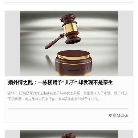
婚外情之乱：一栋楼赠予“儿子” 却发现不是亲生
案情： 已婚已育的黄先生瞒着妻子与韦女士同居，并生育了儿子小浩。出于对孩
子的疼爱，黄先生将自己名下的一栋6层楼房全部赠予了小浩。 ...
更多MORE