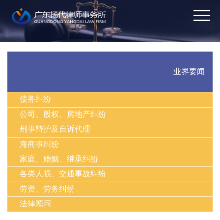
业界要闻
债务纠纷
公司、股权、房地产纠纷
刑事辩护及自诉代理
海商事纠纷
家庭、婚姻、继承纠纷
各类人损、交通事故纠纷
劳资、劳务纠纷
法律顾问