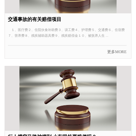
交通事故的有关赔偿项目
１、医疗费２、住院伙食补助费３、误工费４、护理费５、交通费６、住宿费
７、营养费８、残疾辅助器具费９、残疾赔偿金１０、被抚养人生 ...
更多MORE