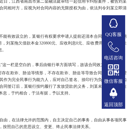
日，江西省南昌市第二金融法庭审结一起信用卡纠纷案件，被告刘某
合同相对方，应视为对合同内容的无限授权为由，依法判令刘某立即清
QQ客服
押权不能有效设立的，某银行有权要求申请人提前还清本合同项下所有分期
刘某拖欠借款本金320800元、应收利息0元、应收费用933.28元、未
息。
电话咨询
万元”这一栏是空白的，事后由银行单方面填写，故该合同效力存在瑕疵。
存在欺诈、胁迫等情形，不存在欺诈、胁迫等导致合同无效的法定理
其作为完全民事行为能力人，应对自己签名、捺印行为负责，刘某明知
微信客服
合同签订后，某银行按约履行了发放贷款的义务，刘某未按合同约定在
本息，于约相合，于法有据，予以支持。
返回顶部
由，在法律允许的范围内，自主决定自己的事务，自由从事各项民事
，按照自己的意思设立、变更、终止民事法律关系。