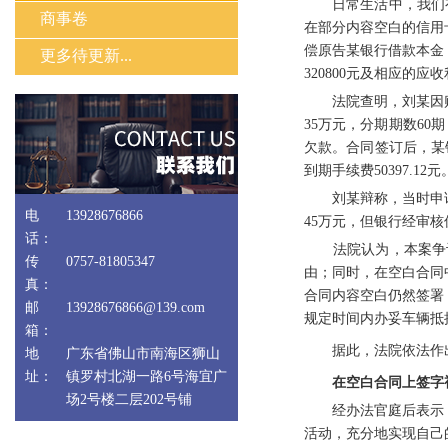
日常生活中，我们有
商事卷
在部分内容空白的信用
偿原告某银行借款本金
更多待更新...
320800元及相应的
法院查明，刘某因购
35万元，分期期数6
欠款。合同签订后，某银
到期手续费50397.
刘某辩称，当时申
电
13928676866
45万元，但银行经审
话：
法院认为，本案争议
传
0757-81805347
由；同时，在空白合同
真：
合同内容空白仍然签署
邮
13928676866@139.com
规定时间内办妥车辆抵
箱：
据此，法院依法作出
地
广东省佛山市南海区狮山
址：
镇罗村北湖一路6号海宜广
在空白合同上签字
场2号楼二层202号铺
经办法官庭后表示，
活动，充分地实现自己