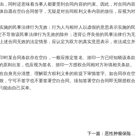
，同时还意味着当事人都要受到合同内容的约束。因此，对合同内容
体自愿在空白合同签字，无疑是对合同权利义务内容的放任，应视为对
施的民事法律行为无效；行为人与相对人以虚假的意思表示实施的民
定不导致该民事法律行为无效的除外；违背公序良俗的民事法律行为无
上述合同无效的法定情形，应认定为双方的真实意思表示，依法成立并
时某合同条款存在空白，一般应推定签名、捺印一方已经知晓该条款
的原则出发，也应视为签名、捺印一方授权合同相对方补填相关条款。
自身充分清楚、理解双方权利义务的前提下审慎签字。如合同存在空
致，宁可不签字也不要签署空白合同。须知签署空白合同即无限授权合
只能由自己买单。
下一篇：恶性肿瘤保险…