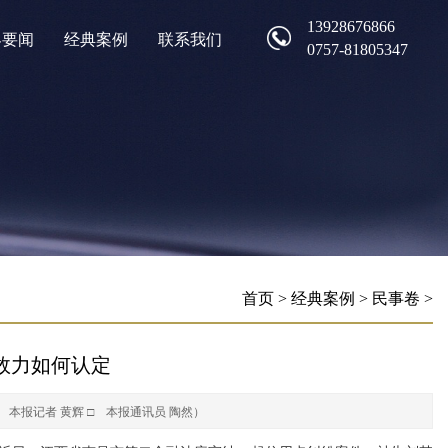
13928676866
界要闻
经典案例
联系我们
0757-81805347
首页
>
经典案例
>
民事卷
>
效力如何认定
 本报记者 黄辉 □ 本报通讯员 陶然）