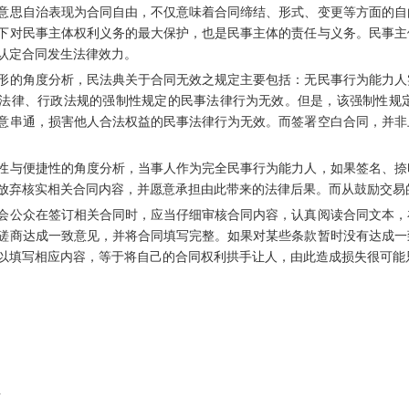
思自治表现为合同自由，不仅意味着合同缔结、形式、变更等方面的自由
下对民事主体权利义务的最大保护，也是民事主体的责任与义务。民事主
认定合同发生法律效力。
的角度分析，民法典关于合同无效之规定主要包括：无民事行为能力人实
法律、行政法规的强制性规定的民事法律行为无效。但是，该强制性规
意串通，损害他人合法权益的民事法律行为无效。而签署空白合同，并非
与便捷性的角度分析，当事人作为完全民事行为能力人，如果签名、捺印
放弃核实相关合同内容，并愿意承担由此带来的法律后果。而从鼓励交易
公众在签订相关合同时，应当仔细审核合同内容，认真阅读合同文本，在
磋商达成一致意见，并将合同填写完整。如果对某些条款暂时没有达成一
以填写相应内容，等于将自己的合同权利拱手让人，由此造成损失很可能
…