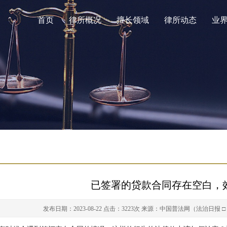
首页
律所概况
擅长领域
律所动态
业
已签署的贷款合同存在空白，
发布日期：2023-08-22
点击：3223次
来源：中国普法网（法治日报 □