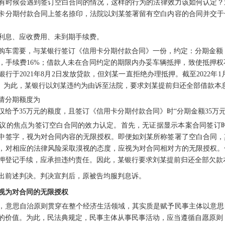
时候会遇到签订空白合同的情况，这样的行为的法律效力该如何认定？近
卡分期付款合同上签名捺印，法院以刘某签署留有空白内容的合同并交于
应收利息、应收费用、未到期手续费。
车需要，与某银行签订《信用卡分期付款合同》一份，约定：分期金额
0期，手续费16%；借款人未在合同约定的期限内办妥车辆抵押，致使抵
行于2021年8月2日发放贷款，但刘某一直拒绝办理抵押。截至2022年1月，
12元。为此，某银行以刘某违约为由诉至法院，要求刘某提前归还全部借款本
请分期额度为
核仅给予35万元的额度，且签订《信用卡分期付款合同》时“分期金额35
的焦点为签订空白合同的效力认定。首先，无证据显示本案合同签订时
中签字，视为对合同内容的无限授权。即便如刘某所称签署了空白合同，
，对相应的法律风险采取漠视的态度，应视为对合同相对方的无限授权。
押登记手续，应承担违约责任。因此，某银行要求刘某提前归还全部欠款
前述判决。判决宣判后，原被告均服判息诉。
视为对合同的无限授权
意思自治原则贯穿在整个经济生活领域，其实质是赋予民事主体以意思自
的价值。为此，民法典规定，民事主体从事民事活动，应当遵循自愿原则