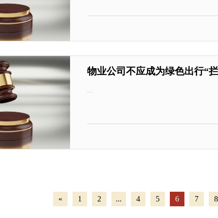
物业公司不应成为绿色出行“拦
...
«
1
2
...
4
5
6
7
8