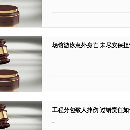
场馆游泳意外身亡 未尽安保担
...
工程分包致人摔伤 过错责任如
...