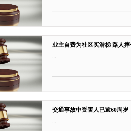
业主自费为社区买滑梯 路人
...
交通事故中受害人已逾60周
...