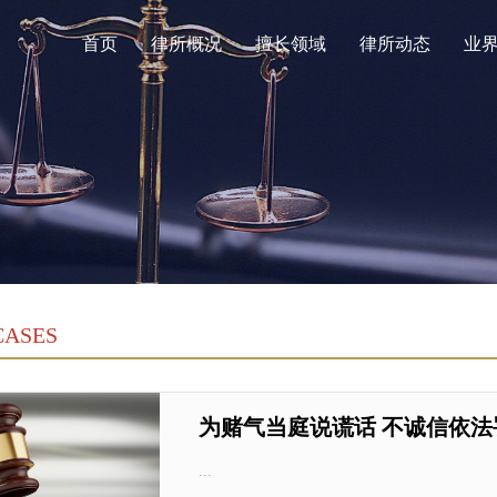
首页
律所概况
擅长领域
律所动态
业
CASES
为赌气当庭说谎话 不诚信依法
...