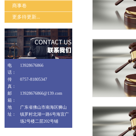
商事卷
更多待更新...
电
13928676866
话：
传
0757-81805347
真：
邮
13928676866@139.com
箱：
地
广东省佛山市南海区狮山
址：
镇罗村北湖一路6号海宜广
场2号楼二层202号铺